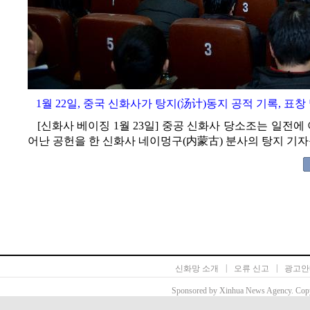
1월 22일, 중국 신화사가 탕지(汤计)동지 공적 기록, 표창
[신화사 베이징 1월 23일] 중공 신화사 당소조는 일전에
어난 공헌을 한 신화사 네이멍구(内蒙古) 분사의 탕지 기자를