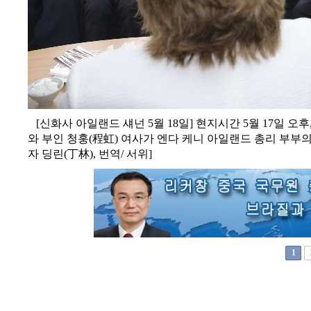
[신화사 아일랜드 섀넌 5월 18일] 현지시간 5월 17일 오
와 부인 청훙(程虹) 여사가 엔다 케니 아일랜드 총리 부부의 
자 딩린(丁林), 번역/ 서위]
1