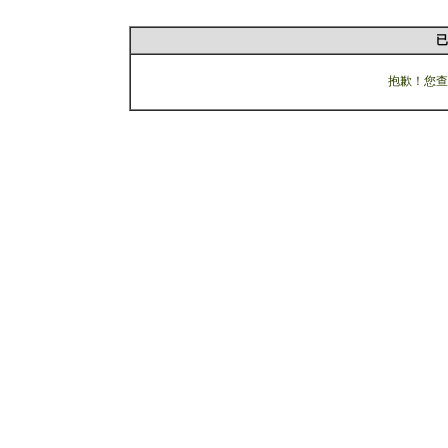
已
抱歉！您查