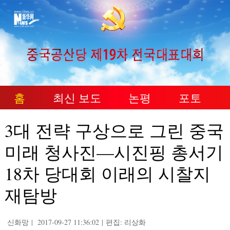
홈
최신 보도
논평
포토
3대 전략 구상으로 그린 중국
미래 청사진—시진핑 총서기
18차 당대회 이래의 시찰지
재탐방
신화망
|
2017-09-27 11:36:02
|
편집: 리상화