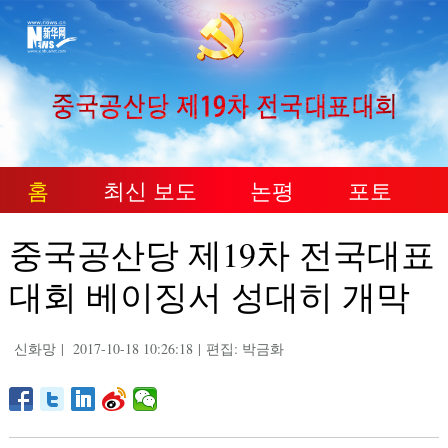
홈
최신 보도
논평
포토
중국공산당 제19차 전국대표
대회 베이징서 성대히 개막
신화망
|
2017-10-18 10:26:18
|
편집: 박금화