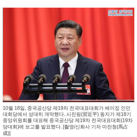
10월 18일, 중국공산당 제19차 전국대표대회가 베이징 인민
대회당에서 성대히 개막했다. 시진핑(習近平) 동지가 제18기
중앙위원회를 대표해 중국공산당 제19차 전국대표대회(19차
馬占
당대회)에 보고를 발표했다. [촬영/신화사 기자 마잔청(
成
)]