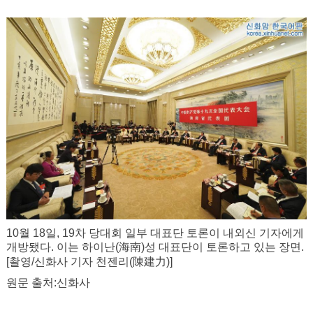
10월 18일, 19차 당대회 일부 대표단 토론이 내외신 기자에게
개방됐다. 이는 하이난(海南)성 대표단이 토론하고 있는 장면.
陳建力
[촬영/신화사 기자 천젠리(
)]
원문 출처:신화사