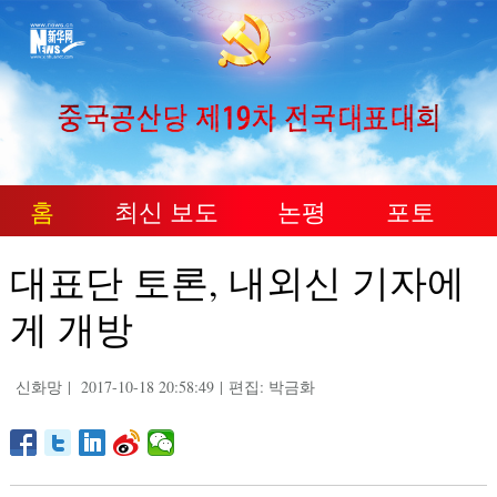
홈
최신 보도
논평
포토
대표단 토론, 내외신 기자에
게 개방
신화망
|
2017-10-18 20:58:49
|
편집: 박금화