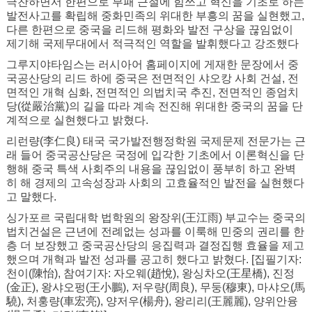
극찬하면서 한편으로 부패 근절에 힘쓰고 혁신을 기초로 하는
발전사고를 확립해 중화민족의 위대한 부흥의 꿈을 실현했고,
다른 한편으로 중국을 리드해 평화와 발전 구상을 끊임없이
제기해 국제무대에서 적극적인 역할을 발휘했다고 강조했다
그루지야타임스는 러시아어 홈페이지에 게재한 문장에서 중
국공산당의 리드 하에 중국은 전면적인 샤오캉 사회 건설, 전
면적인 개혁 심화, 전면적인 의법치국 추진, 전면적인 종엄치
당(從嚴治黨)의 길을 따라 계속 전진해 위대한 중국의 꿈을 단
계적으로 실현했다고 밝혔다.
리런량(李仁良) 태국 국가발전행정학원 국제문제 전문가는 근
래 들어 중국공산당은 국정에 입각한 기초에서 이론혁신을 단
행해 중국 특색 사회주의 내용을 끊임없이 풍부히 하고 완벽
히 해 경제의 고속성장과 사회의 고효율적인 발전을 실현했다
고 말했다.
싱가포르 국립대학 법학원의 왕장위(王江雨) 부교수는 중국의
법치건설은 근년에 전례없는 성과를 이룩해 민중의 권리를 한
층 더 보장했고 중국공산당의 응집력과 결정집행 효율을 제고
했으며 개혁과 발전 성과를 공고히 했다고 밝혔다. [집필기자:
천이(陳怡), 참여기자: 자오웨(趙悅), 왕싱차오(王星橋), 진정
(金正), 왕샤오펑(王小鵬), 저우량(周良), 무둥(穆東), 마샤오(馬
驍), 처훙량(車宏亮), 양저우(楊舟), 왕리리(王麗麗), 양위안융