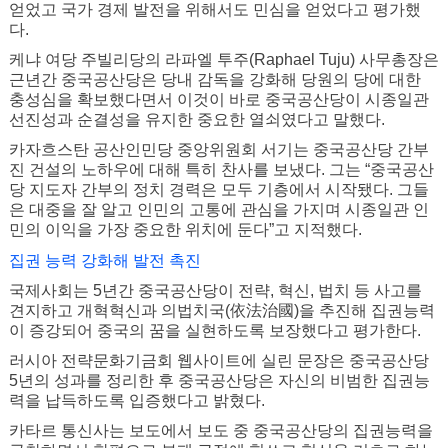
얻었고 국가 경제 발전을 위해서도 민심을 얻었다고 평가했
다.
케냐 여당 주빌리당의 라파엘 투주(Raphael Tuju) 사무총장은
근년간 중국공산당은 당내 감독을 강화해 당원의 당에 대한
충성심을 확보했다면서 이것이 바로 중국공산당이 시종일관
선진성과 순결성을 유지한 중요한 열쇠였다고 말했다.
카자흐스탄 공산인민당 중앙위원회 서기는 중국공산당 간부
진 건설의 노하우에 대해 특히 찬사를 보냈다. 그는 “중국공산
당 지도자 간부의 정치 경력은 모두 기층에서 시작됐다. 그들
은 대중을 잘 알고 인민의 고통에 관심을 가지며 시종일관 인
민의 이익을 가장 중요한 위치에 둔다”고 지적했다.
집권 능력 강화해 발전 촉진
국제사회는 5년간 중국공산당이 전략, 혁신, 법치 등 사고를
견지하고 개혁혁신과 의법치국(依法治國)을 추진해 집권능력
이 증강되어 중국의 꿈을 실현하도록 보장했다고 평가한다.
러시아 전략문화기금회 웹사이트에 실린 문장은 중국공산당
5년의 성과를 정리한 후 중국공산당은 자신의 비범한 집권능
력을 납득하도록 입증했다고 밝혔다.
카타르 통신사는 보도에서 보도 중 중국공산당의 집권능력을