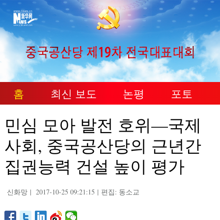
홈
최신 보도
논평
포토
민심 모아 발전 호위—국제
사회, 중국공산당의 근년간
집권능력 건설 높이 평가
신화망
|
2017-10-25 09:21:15
|
편집: 동소교