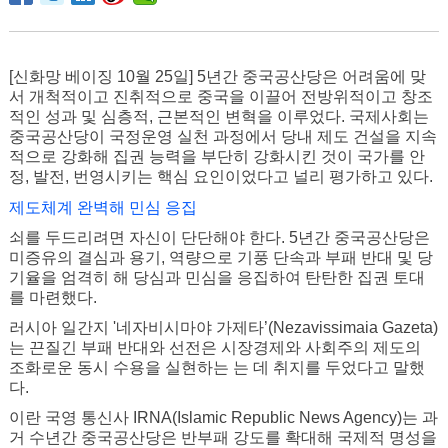
[신화망 베이징 10월 25일] 5년간 중국공산당은 어려움에 맞
서 개척적이고 진취적으로 중국을 이끌어 전방위적이고 창조
적인 성과 및 심층적, 근본적인 변혁을 이루었다. 국제사회는
중국공산당이 국정운영 실천 과정에서 당내 제도 건설을 지속
적으로 강화해 집권 능력을 부단히 강화시킨 것이 국가를 안
정, 발전, 번영시키는 핵심 요인이었다고 널리 평가하고 있다.
제도체계 완벽해 민심 응집
쇠를 두드리려면 자신이 단단해야 한다. 5년간 중국공산당은
미증유의 결심과 용기, 역량으로 기풍 단속과 부패 반대 및 당
기율을 엄격히 해 당심과 민심을 응집하여 탄탄한 집권 토대
를 마련했다.
러시아 일간지 '네자비시마야 가제타’(Nezavissimaia Gazeta)
는 끈질긴 부패 반대와 선전은 시장경제와 사회주의 제도의
조화로운 동시 수용을 실현하는 는 데 취지를 두었다고 말했
다.
이란 국영 통신사 IRNA(Islamic Republic News Agency)는 과
거 수년간 중국공산당은 반부패 강도를 확대해 국제적 명성을