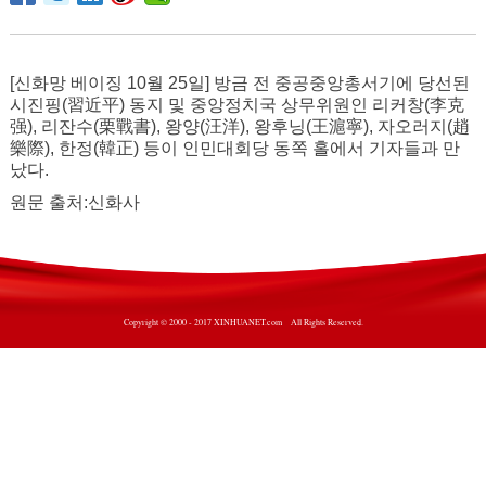
[신화망 베이징 10월 25일] 방금 전 중공중앙총서기에 당선된
시진핑(習近平) 동지 및 중앙정치국 상무위원인 리커창(李克
强), 리잔수(栗戰書), 왕양(汪洋), 왕후닝(王滬寧), 자오러지(趙
樂際), 한정(韓正) 등이 인민대회당 동쪽 홀에서 기자들과 만
났다.
원문 출처:신화사
Copyright © 2000 - 2017 XINHUANET.com All Rights Reserved.