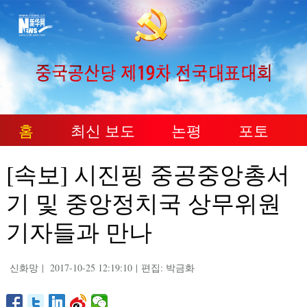
홈
최신 보도
논평
포토
[속보] 시진핑 중공중앙총서
기 및 중앙정치국 상무위원
기자들과 만나
신화망
|
2017-10-25 12:19:10
|
편집: 박금화