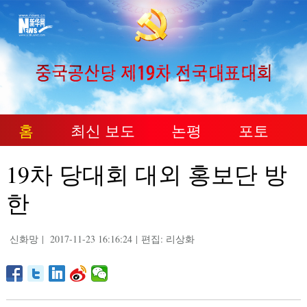
홈
최신 보도
논평
포토
19차 당대회 대외 홍보단 방
한
신화망
|
2017-11-23 16:16:24
|
편집: 리상화