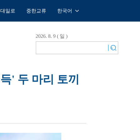
일대일로
중한교류
한국어
中文
English
2026. 8. 9 ( 일 )
Español
Français
Русский
عربى
소득' 두 마리 토끼
日本語
한국어
Deutsch
Português