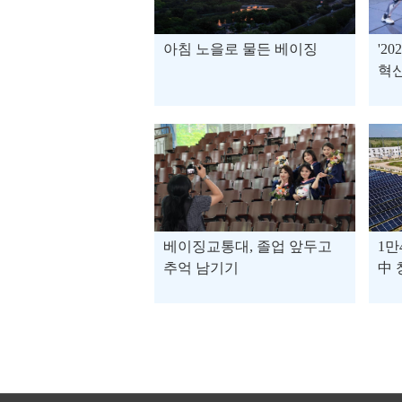
아침 노을로 물든 베이징
'2
혁신
려
베이징교통대, 졸업 앞두고
1만
추억 남기기
中 
환으