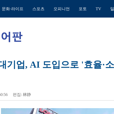
문화·라이프
스포츠
오피니언
포토
TV
대기업, AI 도입으로 '효율·
50:56
편집: 林静