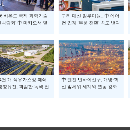
026 비욘드 국제 과학기술
구리 대신 알루미늄...中 에어
박람회' 中 마카오서 열
컨 업계 '부품 전환' 속도 낸다
4천 개 석유가스정 폐쇄...
中 톈진 빈하이신구, 개방·혁
창칭유전, 과감한 녹색 전
신 앞세워 세계와 연동 강화
로 '탄소제로' 박차