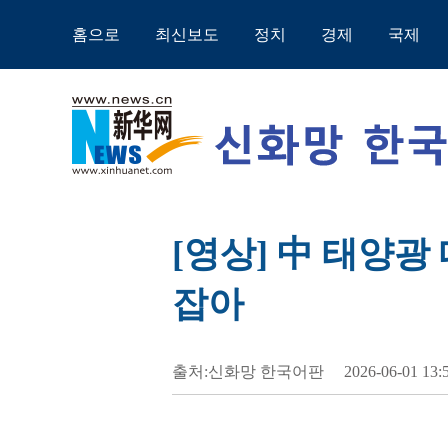
홈으로
최신보도
정치
경제
국제
[영상] 中 태양광 
잡아
출처:신화망 한국어판
2026-06-01 13: