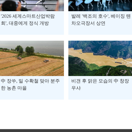
'2026 세계스마트산업박람
발레 '백조의 호수', 베이징 톈
회', 대중에게 정식 개방
차오극장서 상연
中 장쑤, 밀 수확철 맞아 분주
비갠 후 맑은 모습의 中 창장
한 농촌 마을
우샤