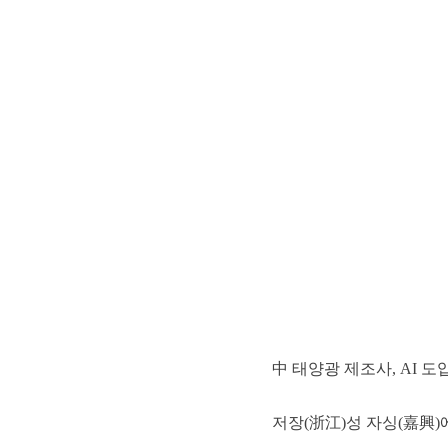
中 태양광 제조사, AI 도입
저장(浙江)성 자싱(嘉興)