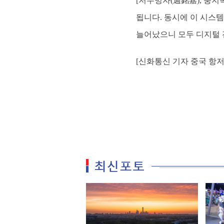
[저우밍자(週銘嘉), 룽
됩니다. 동시에 이 시스템
늘어났으니 모두 디지털 
[신화통신 기자 중국 항저