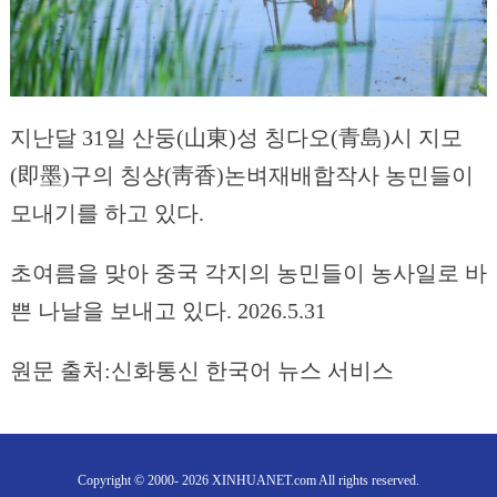
지난달 31일 산둥(山東)성 칭다오(青島)시 지모
(即墨)구의 칭샹(靑香)논벼재배합작사 농민들이
모내기를 하고 있다.
초여름을 맞아 중국 각지의 농민들이 농사일로 바
쁜 나날을 보내고 있다. 2026.5.31
원문 출처:신화통신 한국어 뉴스 서비스
Copyright © 2000- 2026 XINHUANET.com All rights reserved.