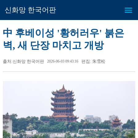
신화망 한국어판
中 후베이성 '황허러우' 붉은
벽, 새 단장 마치고 개방
출처:신화망 한국어판
2026-06-03 09:43:16
편집: 朱雪松