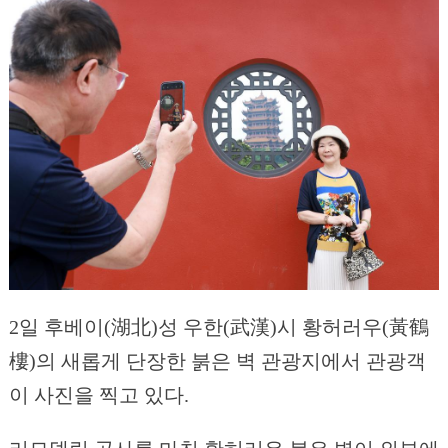
2일 후베이(湖北)성 우한(武漢)시 황허러우(黃鶴
樓)의 새롭게 단장한 붉은 벽 관광지에서 관광객
이 사진을 찍고 있다.