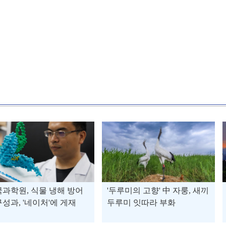
과학원, 식물 냉해 방어
'두루미의 고향' 中 자룽, 새끼
성과, '네이처'에 게재
두루미 잇따라 부화