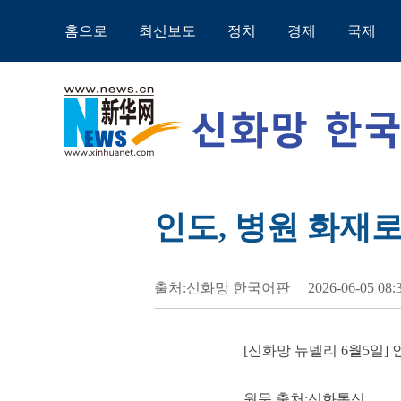
홈으로
최신보도
정치
경제
국제
인도, 병원 화재로
출처:신화망 한국어판
2026-06-05 08:
[신화망 뉴델리 6월5일]
원문 출처:신화통신