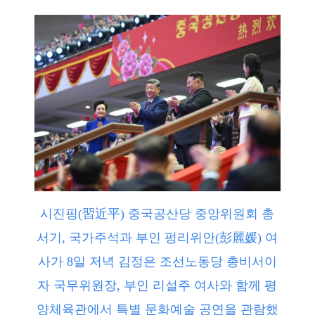
시진핑(習近平) 중국공산당 중앙위원회 총
서기, 국가주석과 부인 펑리위안(彭麗媛) 여
사가 8일 저녁 김정은 조선노동당 총비서이
자 국무위원장, 부인 리설주 여사와 함께 평
양체육관에서 특별 문화예술 공연을 관람했