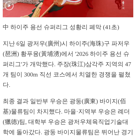
中 하이주 용선 슈퍼리그 성황리 폐막 (41초)
지난 6일 광저우(廣州)시 하이주(海珠)구 파저우
(琶洲) 황푸융(黃埔湧)에서 '2026 하이주 용선 슈
퍼리그'가 개막했다. 주장(珠江)삼각주 지역의 47
개 팀이 300m 직선 코스에서 치열한 경쟁을 펼쳤
다.
최종 결과 일반부 우승은 광둥(廣東) 바이지(佰
基)물류팀이 차지했다. 마을·지역부 우승은 례더
(獵德)팀, 대학부 우승은 광저우체육직업기술대
학에 돌아갔다. 광둥 바이지물류팀은 뛰어난 경기