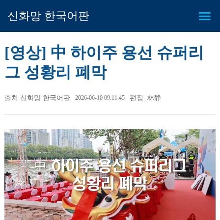
신화망 한국어판
[영상] 中 하이주 용선 슈퍼리
그 성황리 폐막
출처:신화망 한국어판
2026-06-10 09:11:45
편집: 林静