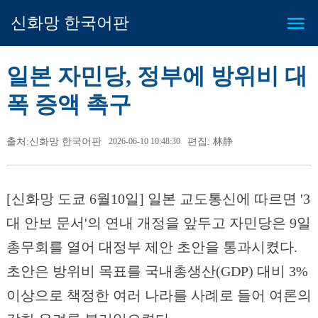
신화망 한국어판
일본 자민당, 정부에 방위비 대
폭 증액 촉구
출처:신화망 한국어판
2026-06-10 10:48:30
편집: 林静
[신화망 도쿄 6월10일] 일본 교도통신에 따르면 '3
대 안보 문서'의 연내 개정을 앞두고 자민당은 9일
총무회를 열어 대정부 제안 초안을 통과시켰다.
초안은 방위비 목표를 국내총생산(GDP) 대비 3%
이상으로 책정한 여러 나라를 사례로 들어 여론의