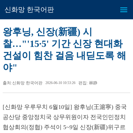
신화망 한국어판
왕후닝, 신장(新疆) 시
찰…"'15∙5' 기간 신장 현대화
건설이 힘찬 걸음 내딛도록 해
야"
출처:신화망 한국어판
2026-06-10 10:53:26
편집: 林静
[신화망 우루무치 6월10일] 왕후닝(王滬寧) 중국
공산당 중앙정치국 상무위원이자 전국인민정치
협상회의(정협) 주석이 5~9일 신장(新疆)위구르