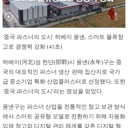
'중국 파스너의 도시' 허베이 융녠, 스마트 물류창
고로 경쟁력 강화 (41초)
허베이(河北)성 한단(邯鄲)시 융녠(永年)구는 중
국의 대표적인 파스너 생산·판매 집산지로 국가
급 중소기업 특화 산업클러스터로 선정됐다. 또한
'중국 파스너의 도시'라는 명성을 얻었다.
융녠구는 파스너 산업을 전통적인 창고 보관 방식
에서 스마트 공유형 모델로 전환하기 위해 자동화
입체 창고와 디지털 관리 체계를 갖춘 디지털 혁