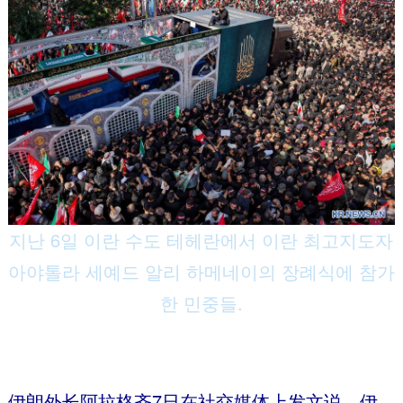
지난 6일 이란 수도 테헤란에서 이란 최고지도자
아야톨라 세예드 알리 하메네이의 장례식에 참가
한 민중들.
伊朗外长阿拉格齐7日在社交媒体上发文说，伊