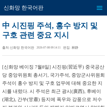
신화망 한국어판
中 시진핑 주석, 홍수 방지 및
구호 관련 중요 지시
출처:신화망 한국어판
2026-07-08 09:14:11
편집: 林静
[신화망 베이징 7월8일] 시진핑(習近平) 중국공산
당 중앙위원회 총서기, 국가주석, 중앙군사위원회
주석이 홍수 방지 및 구호 업무에 대해 중요한 지
시를 내렸다. 시 주석은 최근 광시(廣西), 후베이
(湖北), 간쑤(甘肅) 등지에 폭우와 강풍으로 저수