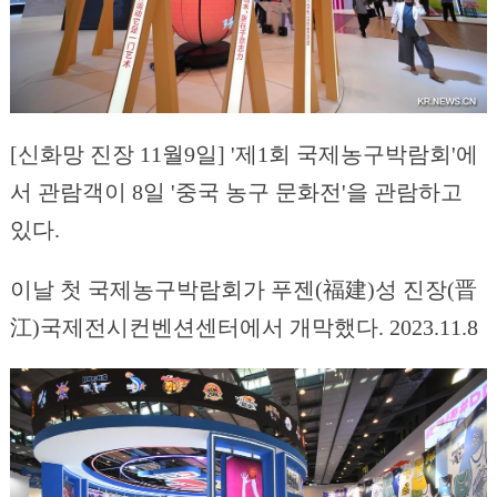
[신화망 진장 11월9일] '제1회 국제농구박람회'에
서 관람객이 8일 '중국 농구 문화전'을 관람하고
있다.
이날 첫 국제농구박람회가 푸젠(福建)성 진장(晋
江)국제전시컨벤션센터에서 개막했다. 2023.11.8