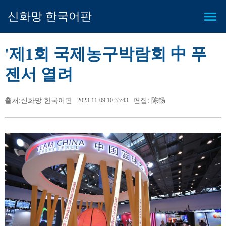
신화망 한국어판
'제1회 국제농구박람회 中 푸
젠서 열려
출처:신화망 한국어판
2023-11-09 10:33:43
편집: 陈畅