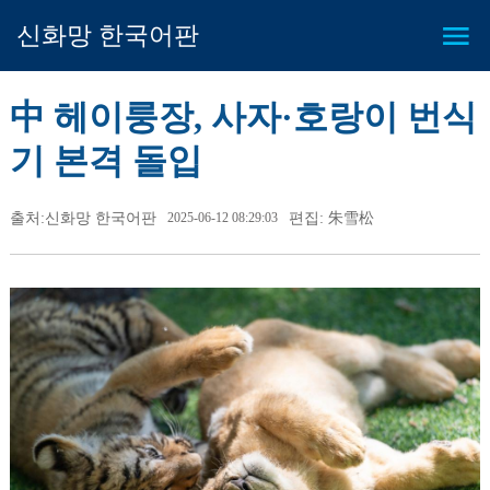
신화망 한국어판
中 헤이룽장, 사자·호랑이 번식
기 본격 돌입
출처:신화망 한국어판
2025-06-12 08:29:03
편집: 朱雪松