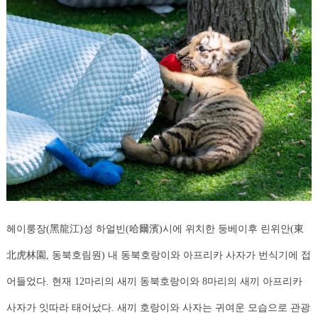
헤이룽장(黑龍江)성 하얼빈(哈爾濱)시에 위치한 둥베이후 린위안(東
北虎林園, 동북호림원) 내 동북호랑이와 아프리카 사자가 번식기에 접
어들었다. 현재 12마리의 새끼 동북호랑이와 8마리의 새끼 아프리카
사자가 잇따라 태어났다. 새끼 호랑이와 사자는 귀여운 모습으로 관광