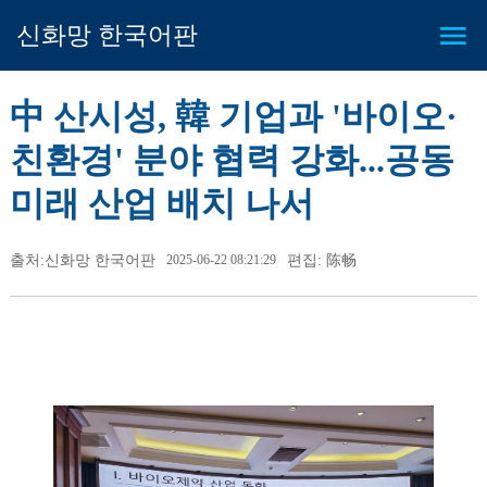
신화망 한국어판
中 산시성, 韓 기업과 '바이오·
친환경' 분야 협력 강화...공동
미래 산업 배치 나서
출처:신화망 한국어판
2025-06-22 08:21:29
편집: 陈畅