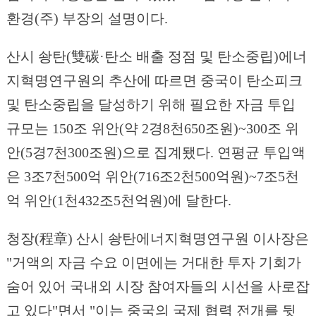
환경(주) 부장의 설명이다.
산시 솽탄(雙碳·탄소 배출 정점 및 탄소중립)에너
지혁명연구원의 추산에 따르면 중국이 탄소피크
및 탄소중립을 달성하기 위해 필요한 자금 투입
규모는 150조 위안(약 2경8천650조원)~300조 위
안(5경7천300조원)으로 집계됐다. 연평균 투입액
은 3조7천500억 위안(716조2천500억원)~7조5천
억 위안(1천432조5천억원)에 달한다.
청장(程章) 산시 솽탄에너지혁명연구원 이사장은
"거액의 자금 수요 이면에는 거대한 투자 기회가
숨어 있어 국내외 시장 참여자들의 시선을 사로잡
고 있다"면서 "이는 중국의 국제 협력 전개를 뒷