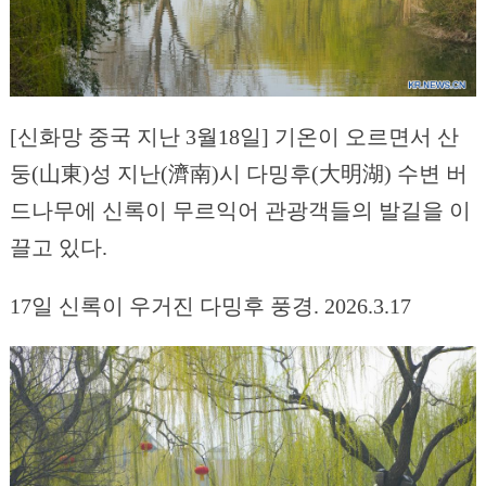
[신화망 중국 지난 3월18일] 기온이 오르면서 산
둥(山東)성 지난(濟南)시 다밍후(大明湖) 수변 버
드나무에 신록이 무르익어 관광객들의 발길을 이
끌고 있다.
17일 신록이 우거진 다밍후 풍경. 2026.3.17