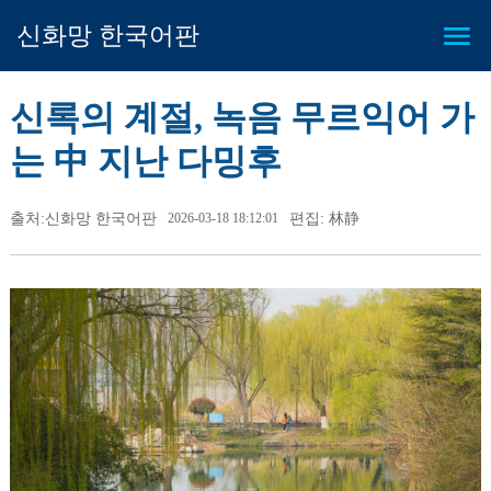
신화망 한국어판
신록의 계절, 녹음 무르익어 가
는 中 지난 다밍후
출처:신화망 한국어판
2026-03-18 18:12:01
편집: 林静