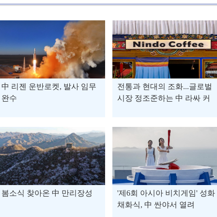
中 리젠 운반로켓, 발사 임무
전통과 현대의 조화...글로벌
완수
시장 정조준하는 中 라싸 커
피
봄소식 찾아온 中 만리장성
'제6회 아시아 비치게임' 성화
채화식, 中 싼야서 열려