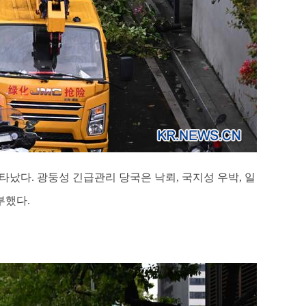
나타났다. 광둥성 긴급관리 당국은 낙뢰, 국지성 우박, 일
부했다.