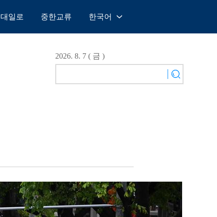
일대일로
중한교류
한국어
中文
English
2026. 8. 7 ( 금 )
Español
Français
Русский
عربى
日本語
한국어
Deutsch
Português