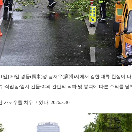
31일] 30일 광둥(廣東)성 광저우(廣州)시에서 강한 대류 현상이 
수∙작업장∙임시 건물∙야외 간판의 낙하 및 붕괴에 따른 주의를 당
로수를 치우고 있다. 2026.3.30