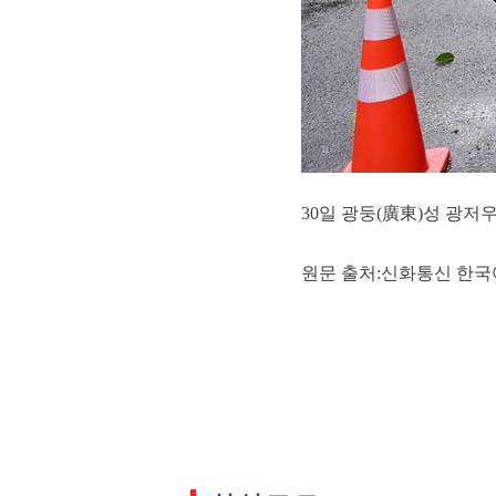
30일 광둥(廣東)성 광저
원문 출처:신화통신 한국