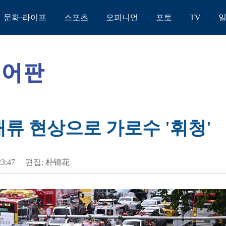
문화·라이프
스포츠
오피니언
포토
TV
대류 현상으로 가로수 '휘청'
23:47
편집: 朴锦花