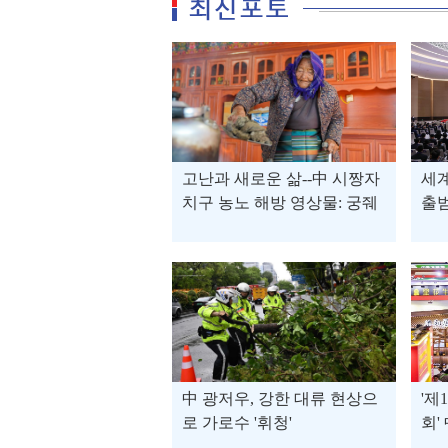
고난과 새로운 삶--中 시짱자
세
치구 농노 해방 영상물: 궁줴
출
취전
中 광저우, 강한 대류 현상으
'제
로 가로수 '휘청'
회'
부 