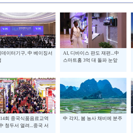
계데이터기구, 中 베이징서
AI, 디바이스 판도 재편...中
범
스마트홈 3억 대 돌파 눈앞
114회 중국식품음료교역
中 각지, 봄 농사 채비에 분주
 中 청두서 열려...중국 서
시장 개척에 나선 대구 기