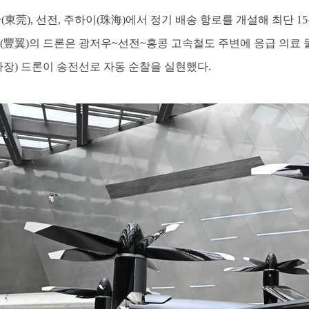
東莞), 선전, 주하이(珠海)에서 정기 배송 항로를 개설해 최단 15
이(豐翼)의 드론은 광저우~선전~홍콩 고속철도 주변에 응급 의료
疆·다장) 드론이 송전선로 자동 순찰을 실현했다.