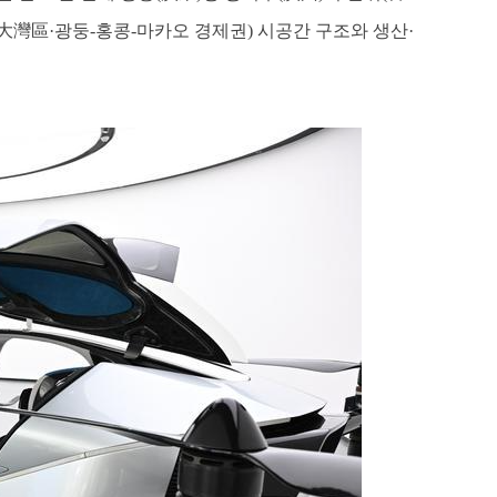
大灣區·광둥-홍콩-마카오 경제권) 시공간 구조와 생산·