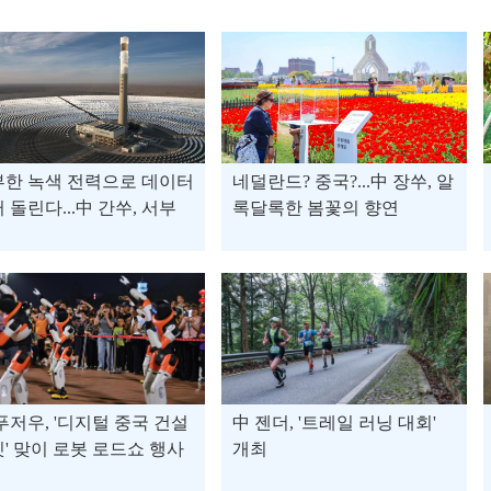
부한 녹색 전력으로 데이터
네덜란드? 중국?...中 장쑤, 알
 돌린다...中 간쑤, 서부
록달록한 봄꽃의 향연
털 허브 구축 '박차'
푸저우, '디지털 중국 건설
中 젠더, '트레일 러닝 대회'
' 맞이 로봇 로드쇼 행사
개최
려