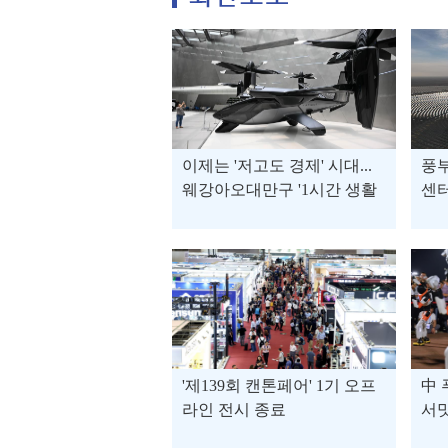
이제는 '저고도 경제' 시대...
풍
웨강아오대만구 '1시간 생활
센터
권' 현실로
디지
'제139회 캔톤페어' 1기 오프
中 
라인 전시 종료
서밋
열