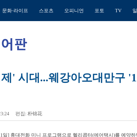
문화·라이프
스포츠
오피니언
포토
TV
제' 시대...웨강아오대만구 '
23:24
편집: 朴锦花
21일] 휴대전화 미니 프로그램으로 헬리콥터(에어택시)를 예약하면 