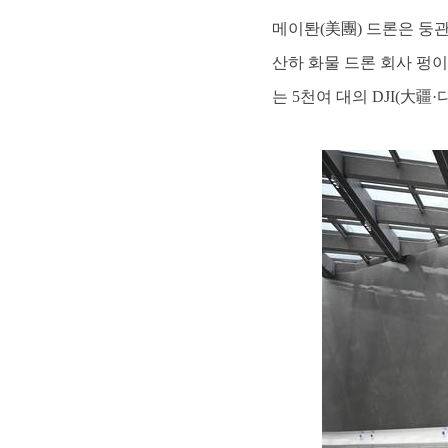
메이퇀(美團) 드론은 둥관(
산하 화물 드론 회사 펑
는 5천여 대의 DJI(大