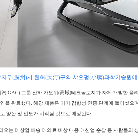
 광저우(廣州)시 톈허(天河)구의 샤오펑(小鵬)과학기술원에
汽∙GAC) 그룹 산하 가오위(高域)테크놀로지가 자체 개발한 플라잉카
연을 완료했다. 해당 제품은 이미 감항성 인증 단계에 들어섰으며
식으로 양산 및 인도가 시작될 것으로 예상된다.
리오는 ▷상업 배송 ▷의료 비상 대응 ▷산업 순찰 등 사람들의 상