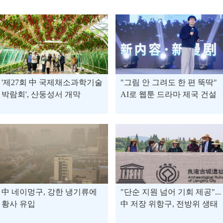
'제27회 中 국제채소과학기술
"그림 안 그려도 한 편 뚝딱"
박람회', 산둥성서 개막
AI로 웹툰 드라마 제국 건설
한 中 청년 창업자
中 네이멍구, 강한 냉기류에
"단순 지원 넘어 기회 제공"...
황사 유입
中 저장 위항구, 전방위 생태
계로 스마트 경제 견인