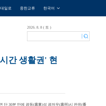
일대일로
중한교류
한국어
中文
English
2026. 8. 8 ( 토 )
Español
Français
Русский
عربى
1시간 생활권' 현
日本語
한국어
Deutsch
Português
단 30분 만에 광둥(廣東)성 광저우(廣州)시 판위(番