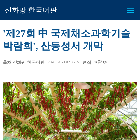
신화망 한국어판
'제27회 中 국제채소과학기술
박람회', 산둥성서 개막
출처:신화망 한국어판
2026-04-21 07:36:09
편집: 李翔华