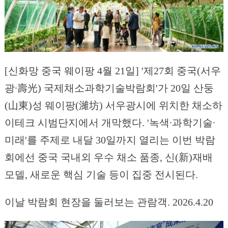
[신화망 중국 웨이팡 4월 21일] '제27회 중국(서우
광∙壽光) 국제채소과학기술박람회'가 20일 산둥
(山東)성 웨이팡(濰坊) 서우광시에 위치한 채소하
이테크 시범단지에서 개막했다. '녹색∙과학기술∙
미래'를 주제로 내달 30일까지 열리는 이번 박람
회에선 중국 국내외 우수 채소 품종, 신(新)재배
모델, 새로운 핵심 기술 등이 집중 전시된다.
이날 박람회 현장을 둘러보는 관람객. 2026.4.20