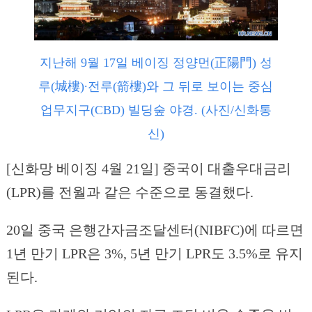
지난해 9월 17일 베이징 정양먼(正陽門) 성
루(城樓)∙전루(箭樓)와 그 뒤로 보이는 중심
업무지구(CBD) 빌딩숲 야경. (사진/신화통
신)
[신화망 베이징 4월 21일] 중국이 대출우대금리
(LPR)를 전월과 같은 수준으로 동결했다.
20일 중국 은행간자금조달센터(NIBFC)에 따르면
1년 만기 LPR은 3%, 5년 만기 LPR도 3.5%로 유지
된다.