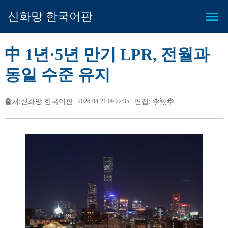
신화망 한국어판
中 1년·5년 만기 LPR, 전월과
동일 수준 유지
출처:신화망 한국어판
2026-04-21 09:22:35
편집: 李翔华