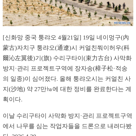
[신화망 중국 퉁랴오 4월21일] 19일 네이멍구(內
蒙古)자치구 퉁랴오(通遼)시 커얼친쭤이허우(科
爾沁左翼後)기(旗) 수리구타이(束力古台) 사막화
방지·관리 프로젝트구역에 장자송(樟子松·적송
의 일종)이 심어졌다. 올해 퉁랴오시는 커얼친 사
지(沙地) 약 27만㏊에 대한 정비를 완료한다는 계
획이다.
이날 수리구타이 사막화 방지·관리 프로젝트구역
에서 나무를 심는 작업자들을 드론으로 내려다봤