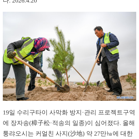
다. 2026.4.20
19일 수리구타이 사막화 방지·관리 프로젝트구역
에 장자송(樟子松·적송의 일종)이 심어졌다. 올해
퉁랴오시는 커얼친 사지(沙地) 약 27만㏊에 대한