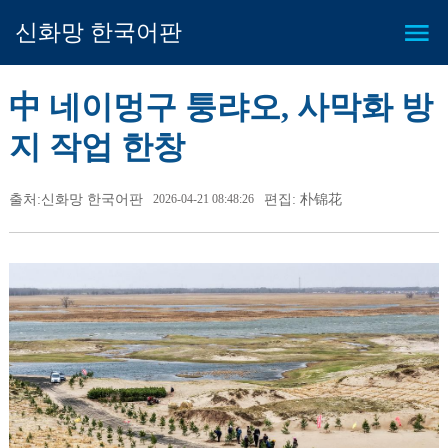
신화망 한국어판
中 네이멍구 퉁랴오, 사막화 방
지 작업 한창
출처:신화망 한국어판
2026-04-21 08:48:26
편집: 朴锦花