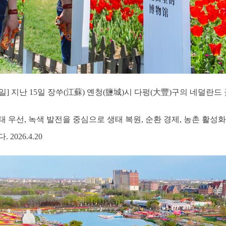
1일] 지난 15일 장쑤(江蘇) 옌청(鹽城)시 다펑(大豐)구의 네덜란
 우선, 녹색 발전을 중심으로 생태 복원, 순환 경제, 농촌 활성화
2026.4.20