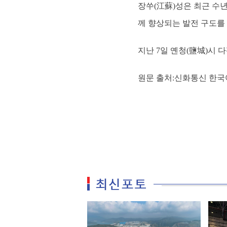
장쑤(江蘇)성은 최근 수년
께 향상되는 발전 구도를
지난 7일 옌청(鹽城)시 다
원문 출처:신화통신 한국