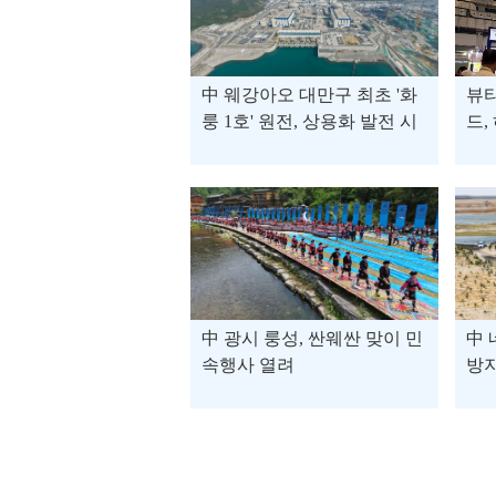
中 웨강아오 대만구 최초 '화
뷰티
룽 1호' 원전, 상용화 발전 시
드,
작
中 
中 광시 룽성, 싼웨싼 맞이 민
中 
속행사 열려
방지