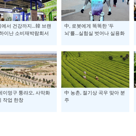
에서 건강까지...韓 브랜
中, 로봇에게 똑똑한 '두
 하이난 소비재박람회서
뇌'를...실험실 벗어나 실용화
소비자 '취향 저격'
단계 진입
네이멍구 퉁랴오, 사막화
中 농촌, 절기상 곡우 맞아 분
 작업 한창
주