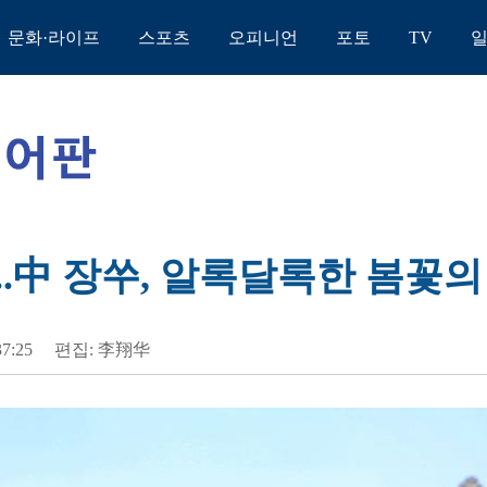
문화·라이프
스포츠
오피니언
포토
TV
..中 장쑤, 알록달록한 봄꽃의
37:25
편집: 李翔华