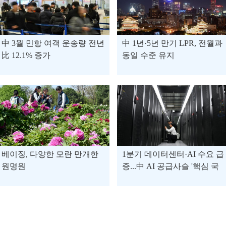
中 3월 민항 여객 운송량 전년
中 1년·5년 만기 LPR, 전월과
比 12.1% 증가
동일 수준 유지
베이징, 다양한 모란 만개한
1분기 데이터센터·AI 수요 급
원명원
증...中 AI 공급사슬 '핵심 국
가'로 부상