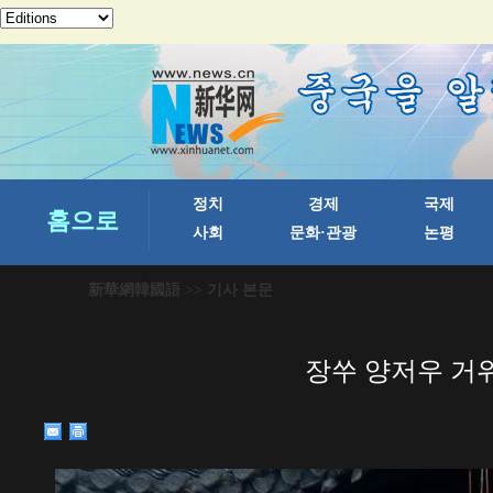
新華網韓國語
>> 기사 본문
장쑤 양저우 거위