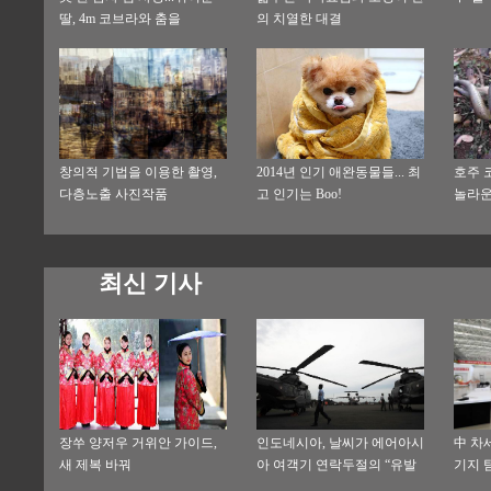
딸, 4m 코브라와 춤을
의 치열한 대결
창의적 기법을 이용한 촬영,
2014년 인기 애완동물들... 최
호주 
다층노출 사진작품
고 인기는 Boo!
놀라운
최신 기사
장쑤 양저우 거위안 가이드,
인도네시아, 날씨가 에어아시
中 차
새 제복 바꿔
아 여객기 연락두절의 “유발
기지 
요소”이다