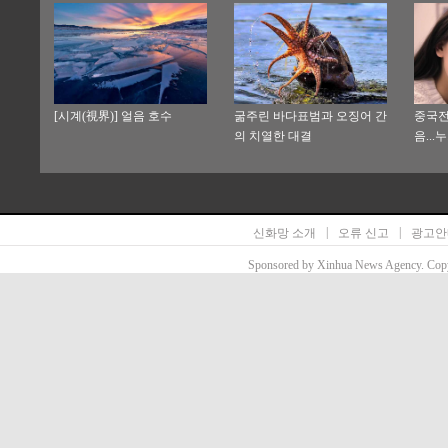
[시계(視界)] 얼음 호수
굶주린 바다표범과 오징어 간
중국전
의 치열한 대결
음...