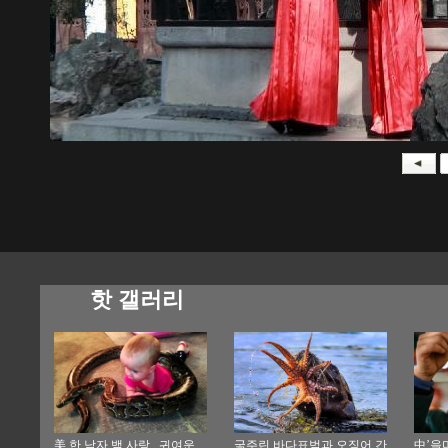
핫 갤러리
美 한 남자 뱀 사랑...귀여운
굶주린 바다표범과 오징어 간
中’을