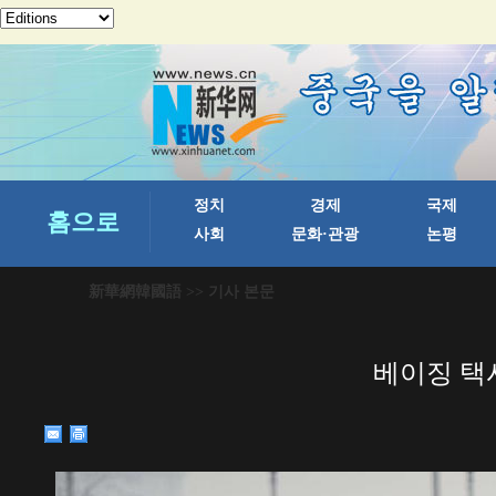
新華網韓國語
>> 기사 본문
베이징 택