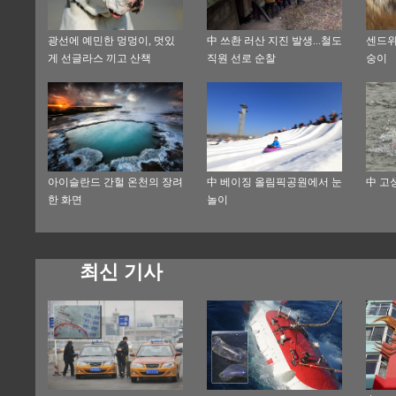
광선에 예민한 멍멍이, 멋있
中 쓰촨 러산 지진 발생...철도
센드위
게 선글라스 끼고 산책
직원 선로 순찰
숭이
아이슬란드 간헐 온천의 장려
中 베이징 올림픽공원에서 눈
中 고
한 화면
놀이
최신 기사