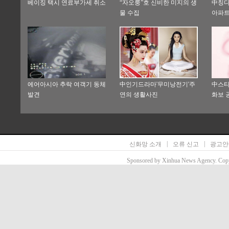
베이징 택시 연료부가세 취소
“자오룽”호 신비한 미지의 생
中칭다
물 수집
아파트
에어아시아 추락 여객기 동체
中인기드라마'무미낭전기'주
中스타
발견
연의 생활사진
화보 
로 변