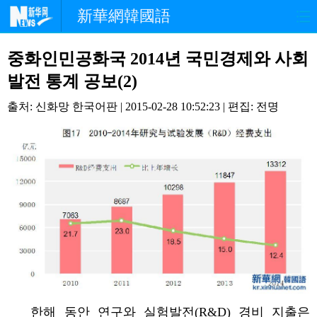
新華網韓國語
홈페이지
최신뉴스
정치
중화인민공화국 2014년 국민경제와 사회
발전 통계 공보(2)
경제
사회
포토
출처: 신화망 한국어판 | 2015-02-28 10:52:23 | 편집: 전명
중한교류
핫 TV
문화
연예
관광
오피니언
생생 중국어
한해 동안 연구와 실험발전(R&D) 경비 지출은