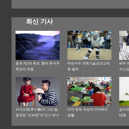
기
최신 기사
중국 제2대 폭포, 황허 후커우
中란저우 과학기술성과교역
배우 
폭포의 위용
회 열려
자신감
리샤오펑(李小鹏)과 그의 딸,
마약 중독 여성의 마약퇴치
습지와
중국판 "슈퍼맨"의 인기 부녀
생활
태美
화보 공개