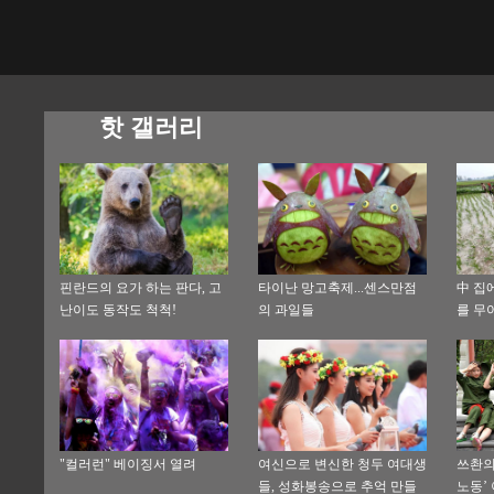
핫 갤러리
핀란드의 요가 하는 판다, 고
타이난 망고축제...센스만점
中 집
난이도 동작도 척척!
의 과일들
를 무
"컬러런" 베이징서 열려
여신으로 변신한 청두 여대생
쓰촨의
들, 성화봉송으로 추억 만들
노동’