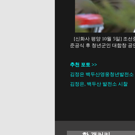
[신화사 평양 10월 5일] 
준공식 후 청년군인 대합창 공연
추천 포토 >>
김정은 백두산영웅청년발전소 
김정은, 백두산 발전소 시찰