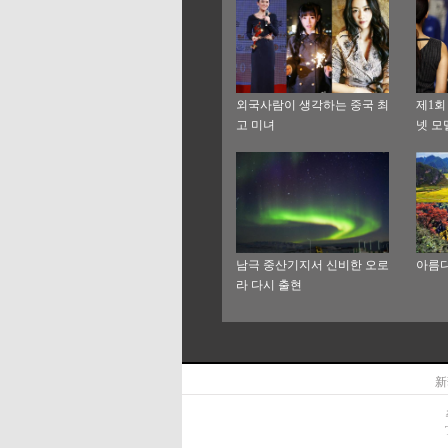
외국사람이 생각하는 중국 최
제1회
고 미녀
넷 모
(外滩
남극 중산기지서 신비한 오로
아름다
라 다시 출현
新