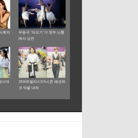
 사회자
무용극 ‘따오기’가 장쑤 난퉁
에서 상연
경시대
2016트빌리시S/S시즌 패션위
크 막을 내려