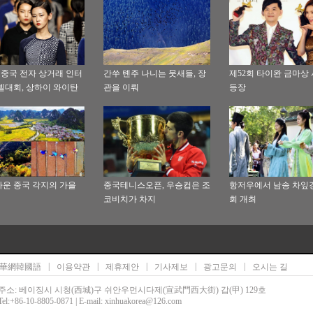
 중국 전자 상거래 인터
간쑤 톈주 나니는 뭇새들, 장
제52회 타이완 금마상
델대회, 상하이 와이탄
관을 이뤄
등장
)에서 개최
운 중국 각지의 가을
중국테니스오픈, 우승컵은 조
항저우에서 남송 차잎
코비치가 차지
회 개최
|
|
|
|
|
華網韓國語
이용약관
제휴제안
기사제보
광고문의
오시는 길
주소: 베이징시 시청(西城)구 쉬안우먼시다제(宣武門西大街) 갑(甲) 129호
Tel:+86-10-8805-0871 | E-mail: xinhuakorea@126.com