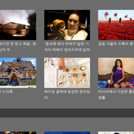
베이천 한 창고 폭발...현
‘동파육 돼지 허벅지’닮은 기
금빛 가을속 수확의 풍
상자 무
석이 허베이 장자커우에 입적
 시각美
베이징 골목에 등장한 창의장
아시아에서 가장큰 홍
터
생활