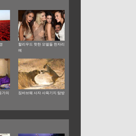
경
할리우드 핫한 모델들 한자리
에
등가의
짐바브웨 사자 사육기지 탐방