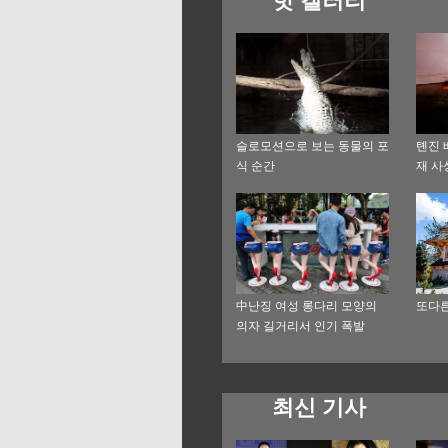
핫 갤러리
슬로모션으로 보는 동물의 포
톈진 
식 순간
재 사
中난징 여성 롱다리 모양의
또다른
의자 길거리서 인기 폭발
최신 기사