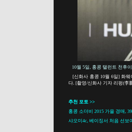
10월 5일, 홍콩 탤런트 천후이
[신화사 홍콩 10월 6일] 화웨이
다. [촬영/신화사 기자 리펑(李鹏
추천 포토 >>
홍콩 소더비 2015 가을 경매, 
샤오미4c, 베이징서 처음 선보