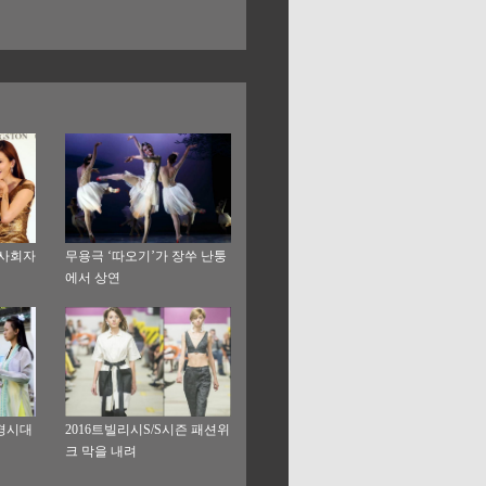
 사회자
무용극 ‘따오기’가 장쑤 난퉁
에서 상연
경시대
2016트빌리시S/S시즌 패션위
크 막을 내려