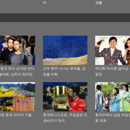
터
생활
 중국 전자 상거래 인터
간쑤 톈주 나니는 뭇새들, 장
제52회 타이완 금마상
델대회, 상하이 와이탄
관을 이뤄
등장
)에서 개최
운 중국 각지의 가을
중국테니스오픈, 우승컵은 조
항저우에서 남송 차잎
코비치가 차지
회 개최