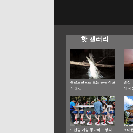
핫 갤러리
슬로모션으로 보는 동물의 포
톈진 
식 순간
재 사
中난징 여성 롱다리 모양의
또다른