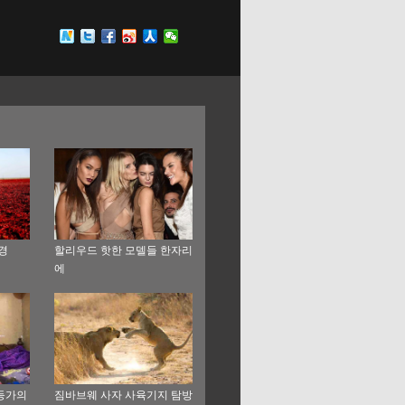
경
할리우드 핫한 모델들 한자리
에
등가의
짐바브웨 사자 사육기지 탐방