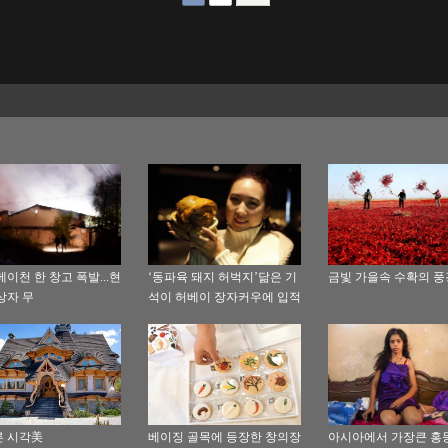
베이천 한 창고 폭발...현
‘동파육 돼지 허벅지’닮은 기
금빛 가을속 수확의 풍
상자 무
석이 허베이 장자커우에 입적
 시각美
베이징 골목에 등장한 창의장
아시아에서 가장큰 홍