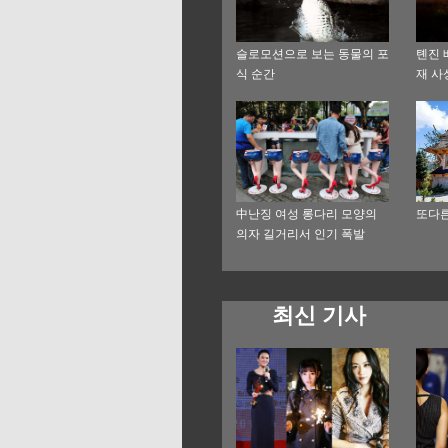
슬로모션으로 보는 동물의 포
톈진 
식 순간
재 사
中난징 여성 롱다리 모양의
또다른
의자 길거리서 인기 폭발
최신 기사