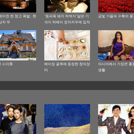
베이천 한 창고 폭발...현
‘동파육 돼지 허벅지’닮은 기
금빛 가을속 수확의 풍
상자 무
석이 허베이 장자커우에 입적
 시각美
베이징 골목에 등장한 창의장
아시아에서 가장큰 홍
터
생활