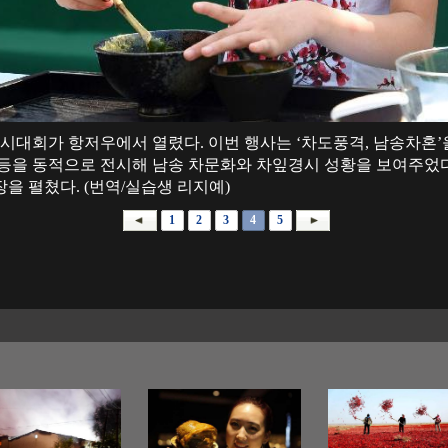
잎경시대회가 항저우에서 열렸다. 이번 행사는 ‘차도풍격, 남송차혼’을
 품종등을 동적으로 전시해 남송 차문화와 차잎경시 성황을 보여주었
을 펼쳤다. (번역/실습생 리지예)
1
2
3
4
5