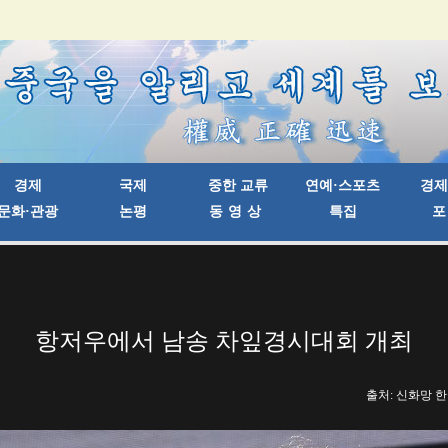
항저우에서 남송 차잎경시대회 개최
출처: 신화망 한국어판