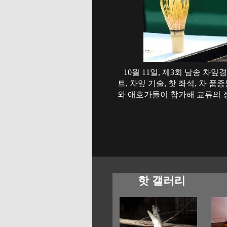
10월 11일, 제3회 남송 차
트, 차잎 기술, 찻 좌석, 차
와 애호가들이 참가해 교류의 장
핫 갤러리