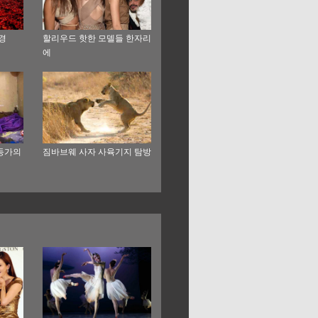
경
할리우드 핫한 모델들 한자리
에
등가의
짐바브웨 사자 사육기지 탐방