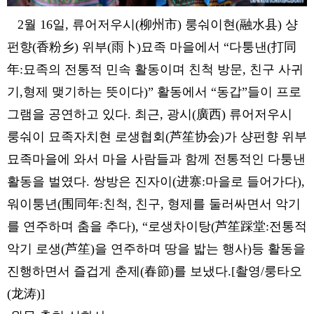
2월 16일, 류어저우시(柳州市) 룽숴이현(融水县) 샹
펀향(香粉乡) 위부(雨卜)묘족 마을에서 “다퉁낸(打同
年:묘족의 전통적 민속 활동이며 친척 방문, 친구 사귀
기,형제 맺기하는 뜻이다)” 활동에서 “동갑”들이 프로
그램을 공연하고 있다. 최근, 광시(廣西) 류어저우시
룽숴이 묘족자치현 로생협회(芦笙协会)가 샹펀향 위부
묘족마을에 와서 마을 사람들과 함께 전통적인 다퉁낸
활동을 벌였다. 쌍방은 진자이(进寨:마을로 들어가다),
워이퉁년(围同年:친척, 친구, 형제를 둘러싸면서 악기
를 연주하며 춤을 추다), “로생차이탕(芦笙踩堂:전통적
악기 로생(芦笙)을 연주하며 땅을 밟는 행사)등 활동을
진행하면서 즐겁게 춘제(春節)를 보냈다.[촬영/룽타오
(龙涛)]