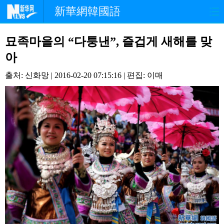
新華網韓國語
홈페이지
최신뉴스
정치
묘족마을의 “다퉁낸”, 즐겁게 새해를 맞
아
경제
사회
포토
출처: 신화망 | 2016-02-20 07:15:16 | 편집: 이매
중한교류
핫 TV
문화
연예
관광
오피니언
생생 중국어