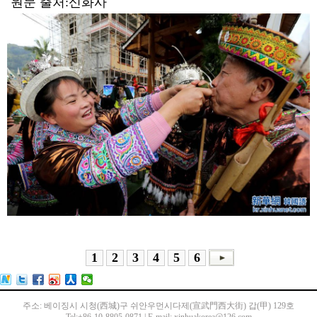
원문 출처:신화사
1
2
3
4
5
6
주소: 베이징시 시청(西城)구 쉬안우먼시다제(宣武門西大街) 갑(甲) 129호