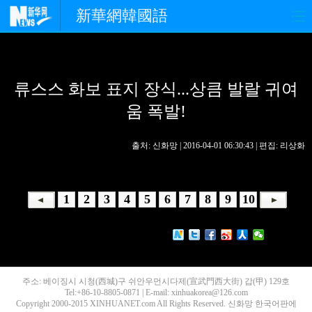
新華網韓國語
홈페이지
최신뉴스
정치
류스스 화보 표지 장식...상큼 발랄 귀여
경제
사회
포토
움 폭발!
중한교류
핫 TV
문화
출처: 신화망 | 2016-04-01 06:30:43 | 편집: 리상화
연예
관광
오피니언
생생 중국어
1
2
3
4
5
6
7
8
9
10
주소: 베이징시 시청(西城)구 쉬안우먼시다제(宣武門西大街) 갑(甲) 129호
Tel:+86-10-8805-0871 | E-mail: xinhuakorea@126.com
Copyright 2000-2015 XINHUANET.com All Rights Reserved. 신화망 한국어판에