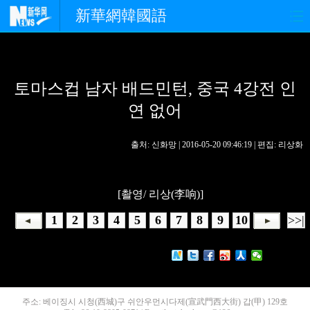
新華網韓國語
홈페이지
최신뉴스
정치
토마스컵 남자 배드민턴, 중국 4강전 인
경제
사회
포토
연 없어
중한교류
핫 TV
문화
출처: 신화망 | 2016-05-20 09:46:19 | 편집: 리상화
연예
관광
오피니언
생생 중국어
[촬영/ 리상(李响)]
1
2
3
4
5
6
7
8
9
10
>>|
주소: 베이징시 시청(西城)구 쉬안우먼시다제(宣武門西大街) 갑(甲) 129호