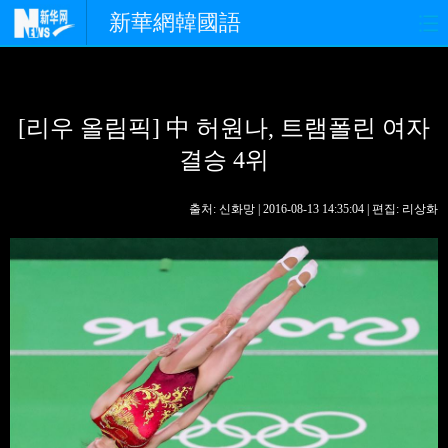
新華網韓國語
홈페이지
최신뉴스
정치
[리우 올림픽] 中 허원나, 트램폴린 여자
경제
사회
포토
결승 4위
중한교류
핫 TV
문화
출처: 신화망 | 2016-08-13 14:35:04 | 편집: 리상화
연예
관광
오피니언
생생 중국어