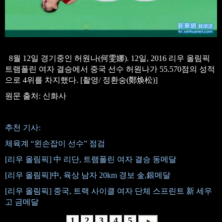
8월 12일 경기중인 허원나(何雯娜). 12일, 2016 리우 올림픽
트램폴린 여자 결승에서 중국 선수 허원나가 55.570점의 성적
으로 4위를 차지했다. [촬영/ 정환숭(鄭焕松)]
원문 출처: 신화사
추천 기사:
체육계 “왼손잡이 선수” 점검
[리우 올림픽] 中 리단, 트램폴린 여자 결승 동메달
[리우 올림픽]中, 육상 남자 20km 경보 金,銀메달
[리우 올림픽] 중국, 트랙 사이클 여자 단체 스프린트 新 세우
고 금메달
1
2
3
4
5