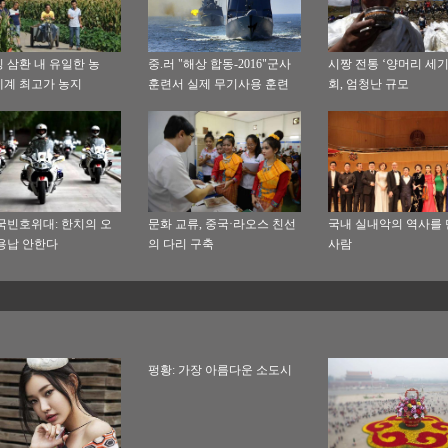
 삼환 내 유일한 농
중.러 "해상 합동-2016"군사
시짱 전통 ‘양머리 세기
계 최고가 농지
훈련서 실제 무기사용 훈련
회, 엄청난 규모
직격
국빈호위대: 한치의 오
문화 교류, 중국·라오스 친선
국내 실내악의 역사를
용납 안한다
의 다리 구축
사람
펑황: 가장 아름다운 소도시