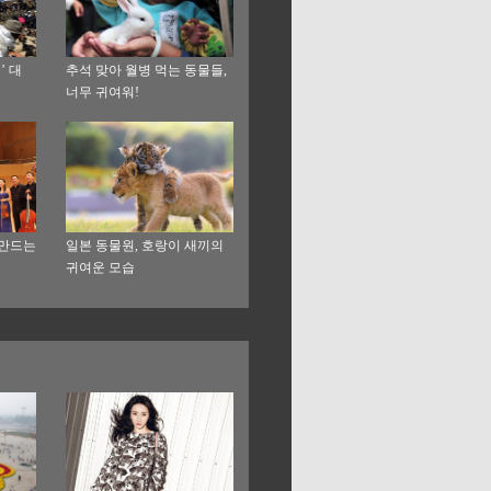
’ 대
추석 맞아 월병 먹는 동물들,
너무 귀여워!
 만드는
일본 동물원, 호랑이 새끼의
귀여운 모습