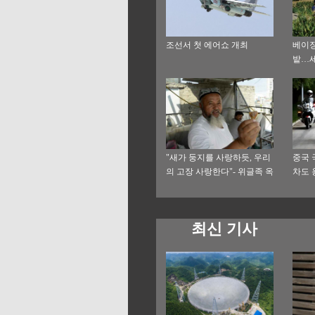
조선서 첫 에어쇼 개최
베이징
밭…세
"새가 둥지를 사랑하듯, 우리
중국 
의 고장 사랑한다"- 위글족 옥
차도 
상(玉商), 중원에서 꿈찾아 삼
만리
최신 기사