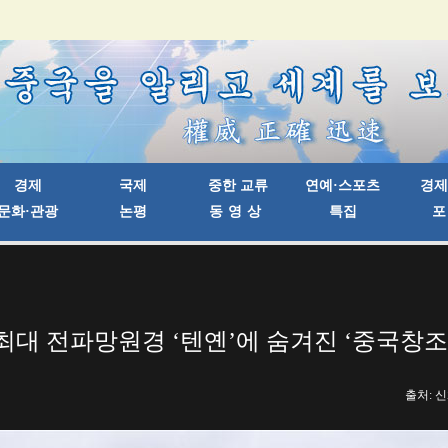
최대 전파망원경 ‘텐옌’에 숨겨진 ‘중국창조
출처: 신화