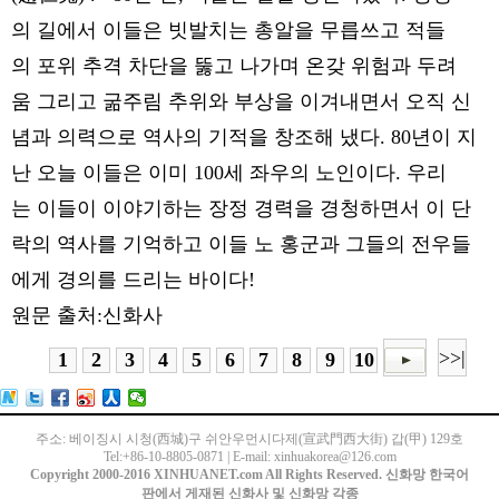
의 길에서 이들은 빗발치는 총알을 무릅쓰고 적들
의 포위 추격 차단을 뚫고 나가며 온갖 위험과 두려
움 그리고 굶주림 추위와 부상을 이겨내면서 오직 신
념과 의력으로 역사의 기적을 창조해 냈다. 80년이 지
난 오늘 이들은 이미 100세 좌우의 노인이다. 우리
는 이들이 이야기하는 장정 경력을 경청하면서 이 단
락의 역사를 기억하고 이들 노 홍군과 그들의 전우들
에게 경의를 드리는 바이다!
원문 출처:신화사
>>|
1
2
3
4
5
6
7
8
9
10
주소: 베이징시 시청(西城)구 쉬안우먼시다제(宣武門西大街) 갑(甲) 129호
Tel:+86-10-8805-0871 | E-mail: xinhuakorea@126.com
Copyright 2000-2016 XINHUANET.com All Rights Reserved. 신화망 한국어
판에서 게재된 신화사 및 신화망 각종