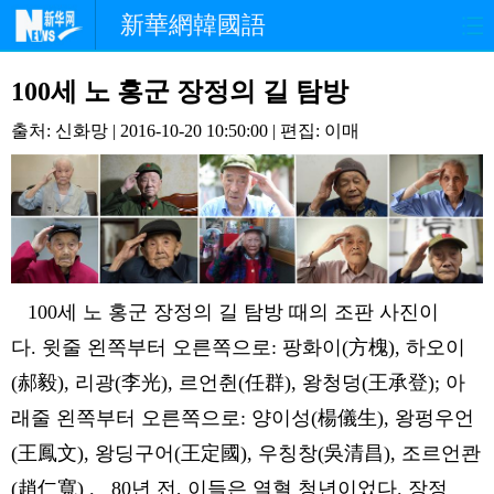
新華網韓國語
홈페이지
최신뉴스
정치
100세 노 홍군 장정의 길 탐방
출처: 신화망 | 2016-10-20 10:50:00 | 편집: 이매
경제
사회
포토
중한교류
핫 TV
문화
연예
관광
오피니언
생생 중국어
100세 노 홍군 장정의 길 탐방 때의 조판 사진이
다. 윗줄 왼쪽부터 오른쪽으로: 팡화이(方槐), 하오이
(郝毅), 리광(李光), 르언췬(任群), 왕청덩(王承登); 아
래줄 왼쪽부터 오른쪽으로: 양이성(楊儀生), 왕펑우언
(王鳳文), 왕딩구어(王定國), 우칭창(吳清昌), 조르언콴
(趙仁寬) . 80년 전, 이들은 열혈 청년이었다. 장정