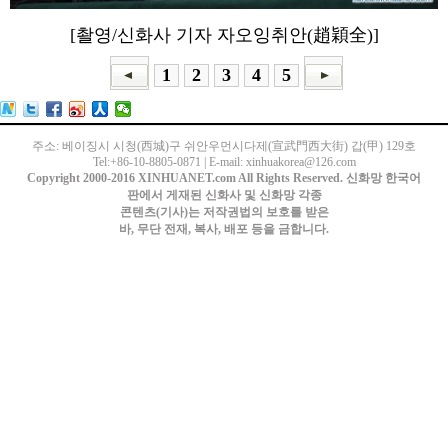
[촬영/신화사 기자 자오잉취안(趙穎全)]
1
2
3
4
5
주소: 베이징시 시청(西城)구 쉬안우먼시다제(宣武門西大街) 갑(甲) 129호
Tel:+86-10-8805-0871 | E-mail: xinhuakorea@126.com
Copyright 2000-2016 XINHUANET.com All Rights Reserved. 신화망 한국어
판에서 게재된 신화사 및 신화망 각종
콘텐츠(기사)는 저작권법의 보호를 받은
바, 무단 전재, 복사, 배포 등을 금합니다.