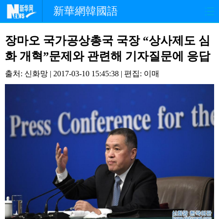
新華網韓國語
홈페이지
최신뉴스
정치
장마오 국가공상총국 국장 “상사제도 심
화 개혁”문제와 관련해 기자질문에 응답
경제
사회
포토
출처: 신화망 | 2017-03-10 15:45:38 | 편집: 이매
중한교류
핫 TV
문화
연예
관광
오피니언
생생 중국어