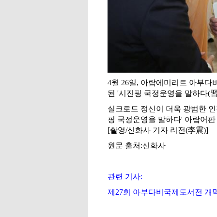
4월 26일, 아랍에미리트 아부
된 '시진핑 국정운영을 말하다(
실크로드 정신이 더욱 광범한 인
핑 국정운영을 말하다' 아랍어판
[촬영/신화사 기자 리전(李震)]
원문 출처:신화사
관련 기사:
제27회 아부다비국제도서전 개막