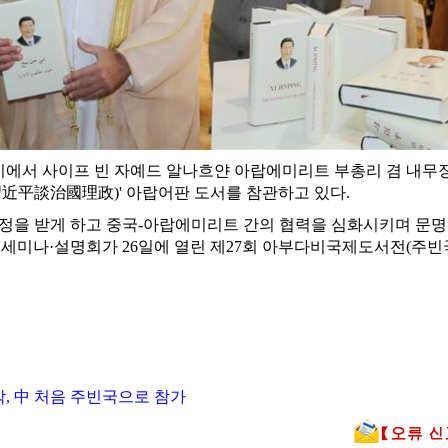
다비에서 사이프 빈 자예드 알나흐얀 아랍에미리트 부총리 겸 내무
習近平談治國理政)' 아랍어판 도서를 참관하고 있다.
정을 받게 하고 중국-아랍에미리트 간의 협력을 심화시키며 문명을
 세미나·설명회가 26일에 열린 제27회 아부다비국제도서전(주빈
, 中 처음 주빈국으로 참가