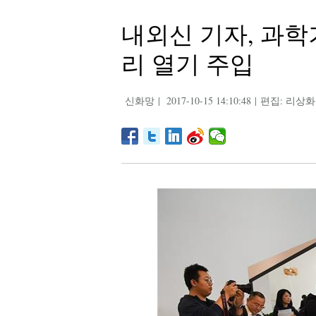
내외신 기자, 과학
리 열기 주입
신화망
|
2017-10-15 14:10:48
|
편집: 리상화