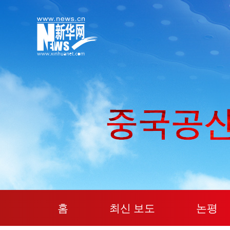
홈
최신 보도
논평