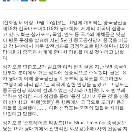
[신화망 베이징 10월 15일]오는 18일에 개최되는 중국공산당
제19차 전국대표대회(19차 당대회)에 세계의 이목이 집중되
고 있다. 최근 싱가포르, 독일, 인도 등 국가의 매체들은 잇달
아 평론 문장을 발표해 지난 5년간 중국공산당이 중국을 이끌
고 각 분야에서 거둔 발전성과를 긍정적으로 평가하면서 19차
당대회가 중국과 세계에 중대한 영향을 미칠 것이라고 밝혔
다.
싱가포르 연합조보가 발표한 여러 편의 글은 지난 5년 중국이
반부패 분야에서 거둔 성과에 집중적으로 주목했다. 글은 18
차 당대회 이래 중국공산당 지도부의 성적표를 회고하면서
‘호랑이와 파리 잡기’는 외국에 강한 인상을 남겼고, 그 강도는
중국공산당 역사에 전례가 없는 것이라고 밝혔다. 또 반부패
부처는 엄격한 자가 점검을 통해 ‘등잔 밑이 어두운 것’을 신중
히 방어했고, ‘톈왕(天網)’ 등 행동에서 외국으로 도피한 용의
자들을 소환했다……. 이런 성적표는 국민의 열렬한 지지를
받았다고 말했다.
싱가포르 ‘스트레이트 타임즈(The Strait Times)’는 중국공산
당은 19차 당대회에서 전면적인 샤오캉(小康) 사회 건설을 지