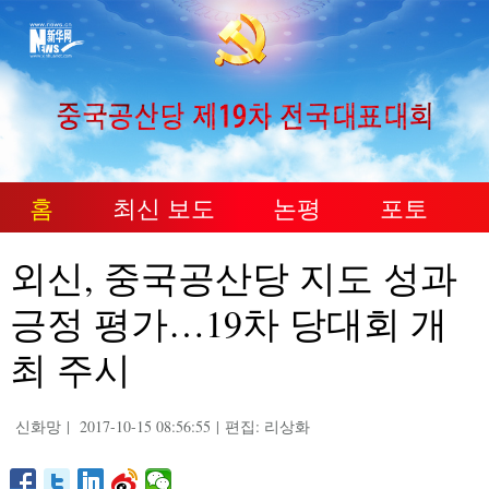
홈
최신 보도
논평
포토
외신, 중국공산당 지도 성과
긍정 평가…19차 당대회 개
최 주시
신화망
|
2017-10-15 08:56:55
|
편집: 리상화