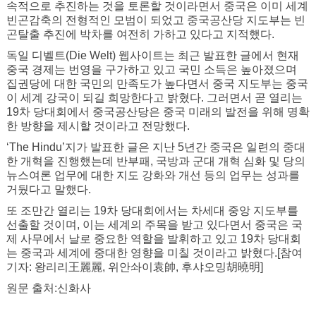
속적으로 추진하는 것을 토론할 것이라면서 중국은 이미 세계
빈곤감축의 전형적인 모범이 되었고 중국공산당 지도부는 빈
곤탈출 추진에 박차를 여전히 가하고 있다고 지적했다.
독일 디벨트(Die Welt) 웹사이트는 최근 발표한 글에서 현재
중국 경제는 번영을 구가하고 있고 국민 소득은 높아졌으며
집권당에 대한 국민의 만족도가 높다면서 중국 지도부는 중국
이 세계 강국이 되길 희망한다고 밝혔다. 그러면서 곧 열리는
19차 당대회에서 중국공산당은 중국 미래의 발전을 위해 명확
한 방향을 제시할 것이라고 전망했다.
‘The Hindu’지가 발표한 글은 지난 5년간 중국은 일련의 중대
한 개혁을 진행했는데 반부패, 국방과 군대 개혁 심화 및 당의
뉴스여론 업무에 대한 지도 강화와 개선 등의 업무는 성과를
거뒀다고 말했다.
또 조만간 열리는 19차 당대회에서는 차세대 중앙 지도부를
선출할 것이며, 이는 세계의 주목을 받고 있다면서 중국은 국
제 사무에서 날로 중요한 역할을 발휘하고 있고 19차 당대회
는 중국과 세계에 중대한 영향을 미칠 것이라고 밝혔다.[참여
기자: 왕리리王麗麗, 위안솨이袁帥, 후샤오밍胡曉明]
원문 출처:신화사