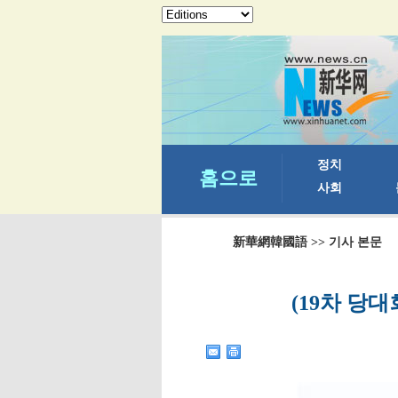
新華網韓國語
>> 기사 본문
(19차 당