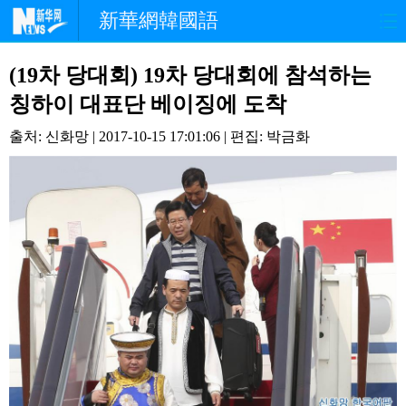
新華網韓國語
홈페이지
최신뉴스
정치
(19차 당대회) 19차 당대회에 참석하는
칭하이 대표단 베이징에 도착
경제
사회
포토
출처: 신화망 | 2017-10-15 17:01:06 | 편집: 박금화
중한교류
핫 TV
문화
연예
관광
오피니언
생생 중국어