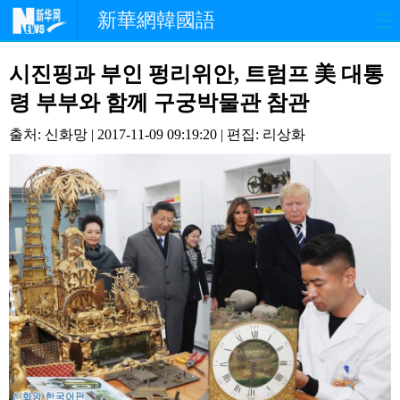
新華網韓國語
홈페이지
최신뉴스
정치
시진핑과 부인 펑리위안, 트럼프 美 대통
령 부부와 함께 구궁박물관 참관
경제
사회
포토
출처: 신화망 | 2017-11-09 09:19:20 | 편집: 리상화
중한교류
핫 TV
문화
연예
관광
오피니언
생생 중국어